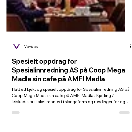
Viavia as
Spesielt oppdrag for
Spesialinnredning AS på Coop Mega
Madla sin cafe på AMFI Madla
Hatt ett kjekt og spesielt oppdrag for Spesialinnredning AS på
Coop Mega Madla sin cafe på AMFI Madla . Kjetting /
kriskadekor i taket montert i slangeform og rundinger for og
live opp lokalet og som dekor . Ble knalltøft syntes me. Morten
Meland- Bjørn Arne Sviland og Sturle Anfinsen har kost seg
med laser og lifter her. god helg