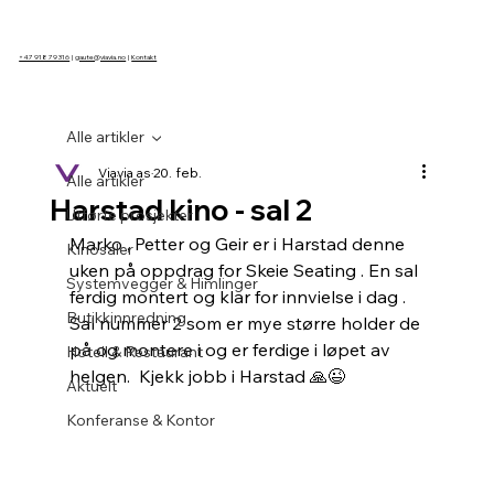
+47 918 79 316
|
gaute@viavia.no
|
Kontakt
Alle artikler
Viavia as
20. feb.
Alle artikler
Harstad kino - sal 2
Utførte prosjekter
Marko , Petter og Geir er i Harstad denne 
Kinosaler
uken på oppdrag for Skeie Seating . En sal 
Systemvegger & Himlinger
ferdig montert og klar for innvielse i dag . 
Butikkinnredning
Sal nummer 2 som er mye større holder de 
på og montere i og er ferdige i løpet av 
Hotell & Restaurant
helgen.  Kjekk jobb i Harstad 🙏😉
Aktuelt
Konferanse & Kontor