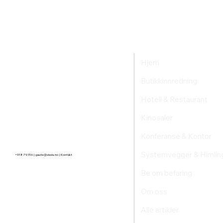
Hjem
Butikkinnredning
Hotell & Restaurant
Harstad kino - sal 1
Kinosaler
Konferanse & Kontor
Systemvegger & Himlin
+918 79 316 |
gaute@viavia.no
| Kontakt
Be om befaring
Om oss
Alle artikler